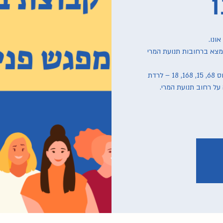
למצא ברחובות תנועת המרי
למגיעות בתחבורה ציבורית – קוי אוטובוס 68, 15, 168, 18 – לרדת