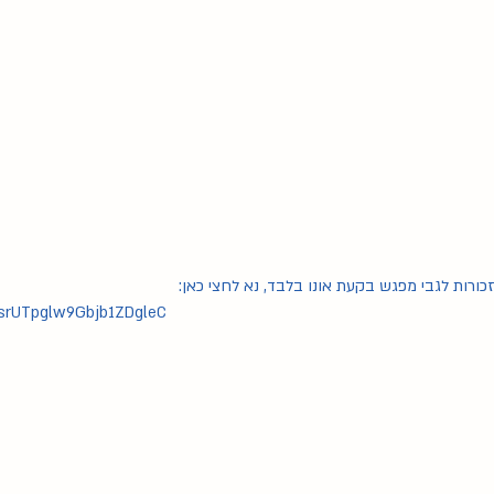
ורות לגבי מפגש בקעת אונו בלבד, נא לחצי כאן:
2srUTpglw9Gbjb1ZDgleC