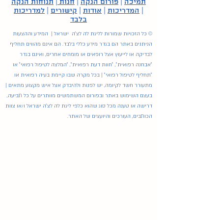
תמיכה
|
פורום הנקה
|
חנות
|
תנוחות הנקה
|
המדריכות
|
אודות
|
קישורים
|
למדריכות
בלבד
© כל הזכויות שמורות לליגת לה לצ'ה ישראל | המידע וההצעות
הניתנים באתר הם בגדר מידע כללי בלבד. הם אינם מהווים תחליף
לבדיקה או לייעוץ אצל רופאים או מומחים אחרים, ואינם בגדר
"אבחנה רפואית", "חוות דעת רפואית", "המלצה לטיפול רפואי" או
"תחליף לטיפול רפואי" | בכל מקרה שבו קיימת בעיה רפואית או
מתעורר חשד לקיומה, יש לפנות ולהיבדק אצל איש מקצוע מתאים |
בעצם השימוש באתר ובפורום המשתמשים מוותרים על כל תביעה,
דרישה או טענה מכל סוג שהוא כלפי ליגת לה לצ'ה ישראל ו/או צוות
הכותבים, העורכים והיועצים של האתר.