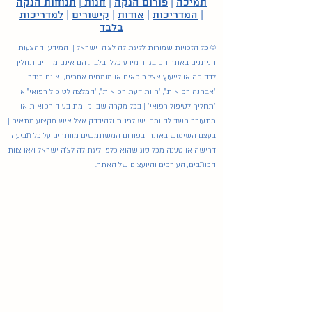
תמיכה
|
פורום הנקה
|
חנות
|
תנוחות הנקה
|
המדריכות
|
אודות
|
קישורים
|
למדריכות
בלבד
© כל הזכויות שמורות לליגת לה לצ'ה ישראל | המידע וההצעות
הניתנים באתר הם בגדר מידע כללי בלבד. הם אינם מהווים תחליף
לבדיקה או לייעוץ אצל רופאים או מומחים אחרים, ואינם בגדר
"אבחנה רפואית", "חוות דעת רפואית", "המלצה לטיפול רפואי" או
"תחליף לטיפול רפואי" | בכל מקרה שבו קיימת בעיה רפואית או
מתעורר חשד לקיומה, יש לפנות ולהיבדק אצל איש מקצוע מתאים |
בעצם השימוש באתר ובפורום המשתמשים מוותרים על כל תביעה,
דרישה או טענה מכל סוג שהוא כלפי ליגת לה לצ'ה ישראל ו/או צוות
הכותבים, העורכים והיועצים של האתר.