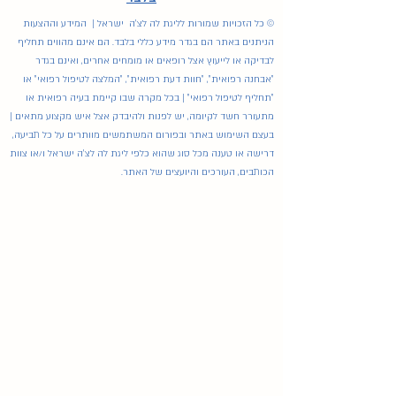
© כל הזכויות שמורות לליגת לה לצ'ה ישראל | המידע וההצעות
הניתנים באתר הם בגדר מידע כללי בלבד. הם אינם מהווים תחליף
לבדיקה או לייעוץ אצל רופאים או מומחים אחרים, ואינם בגדר
"אבחנה רפואית", "חוות דעת רפואית", "המלצה לטיפול רפואי" או
"תחליף לטיפול רפואי" | בכל מקרה שבו קיימת בעיה רפואית או
מתעורר חשד לקיומה, יש לפנות ולהיבדק אצל איש מקצוע מתאים |
בעצם השימוש באתר ובפורום המשתמשים מוותרים על כל תביעה,
דרישה או טענה מכל סוג שהוא כלפי ליגת לה לצ'ה ישראל ו/או צוות
הכותבים, העורכים והיועצים של האתר.