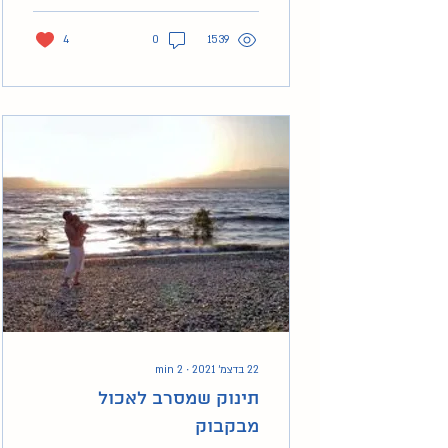
4
0
1539
22 בדצמ׳ 2021
∙
2
min
תינוק שמסרב לאכול
מבקבוק