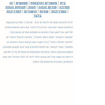
בית
|
מאמרים והרצאות
|
מפגשים
|
קו
תמיכה
|
פורום הנקה
|
חנות
|
תנוחות הנקה
|
המדריכות
|
אודות
|
קישורים
|
למדריכות
בלבד
© כל הזכויות שמורות לליגת לה לצ'ה ישראל | המידע וההצעות
הניתנים באתר הם בגדר מידע כללי בלבד. הם אינם מהווים תחליף
לבדיקה או לייעוץ אצל רופאים או מומחים אחרים, ואינם בגדר
"אבחנה רפואית", "חוות דעת רפואית", "המלצה לטיפול רפואי" או
"תחליף לטיפול רפואי" | בכל מקרה שבו קיימת בעיה רפואית או
מתעורר חשד לקיומה, יש לפנות ולהיבדק אצל איש מקצוע מתאים |
בעצם השימוש באתר ובפורום המשתמשים מוותרים על כל תביעה,
דרישה או טענה מכל סוג שהוא כלפי ליגת לה לצ'ה ישראל ו/או צוות
הכותבים, העורכים והיועצים של האתר.