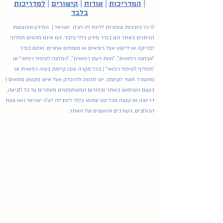
|
המדריכות
|
אודות
|
קישורים
|
למדריכות
בלבד
© כל הזכויות שמורות לליגת לה לצ'ה ישראל | המידע וההצעות
הניתנים באתר הם בגדר מידע כללי בלבד. הם אינם מהווים תחליף
לבדיקה או לייעוץ אצל רופאים או מומחים אחרים, ואינם בגדר
"אבחנה רפואית", "חוות דעת רפואית", "המלצה לטיפול רפואי" או
"תחליף לטיפול רפואי" | בכל מקרה שבו קיימת בעיה רפואית או
מתעורר חשד לקיומה, יש לפנות ולהיבדק אצל איש מקצוע מתאים |
בעצם השימוש באתר ובפורום המשתמשים מוותרים על כל תביעה,
דרישה או טענה מכל סוג שהוא כלפי ליגת לה לצ'ה ישראל ו/או צוות
הכותבים, העורכים והיועצים של האתר.